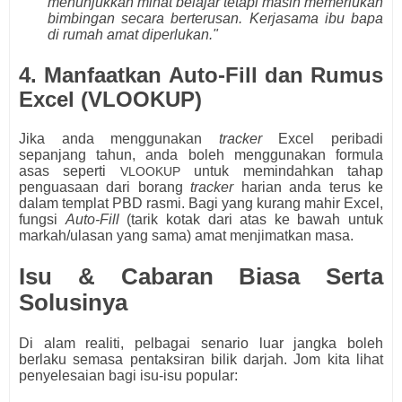
menunjukkan minat belajar tetapi masih memerlukan
bimbingan secara berterusan. Kerjasama ibu bapa
di rumah amat diperlukan."
4. Manfaatkan Auto-Fill dan Rumus
Excel (VLOOKUP)
Jika anda menggunakan
tracker
Excel peribadi
sepanjang tahun, anda boleh menggunakan formula
asas seperti
untuk memindahkan tahap
VLOOKUP
penguasaan dari borang
tracker
harian anda terus ke
dalam templat PBD rasmi. Bagi yang kurang mahir Excel,
fungsi
Auto-Fill
(tarik kotak dari atas ke bawah untuk
markah/ulasan yang sama) amat menjimatkan masa.
Isu & Cabaran Biasa Serta
Solusinya
Di alam realiti, pelbagai senario luar jangka boleh
berlaku semasa pentaksiran bilik darjah. Jom kita lihat
penyelesaian bagi isu-isu popular: