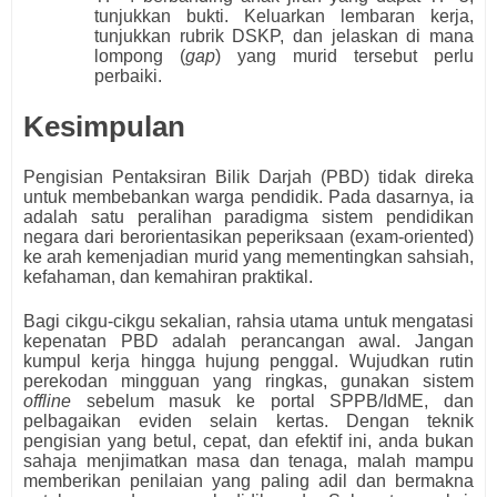
tunjukkan bukti. Keluarkan lembaran kerja,
tunjukkan rubrik DSKP, dan jelaskan di mana
lompong (
gap
) yang murid tersebut perlu
perbaiki.
Kesimpulan
Pengisian Pentaksiran Bilik Darjah (PBD) tidak direka
untuk membebankan warga pendidik. Pada dasarnya, ia
adalah satu peralihan paradigma sistem pendidikan
negara dari berorientasikan peperiksaan (exam-oriented)
ke arah kemenjadian murid yang mementingkan sahsiah,
kefahaman, dan kemahiran praktikal.
Bagi cikgu-cikgu sekalian, rahsia utama untuk mengatasi
kepenatan PBD adalah perancangan awal. Jangan
kumpul kerja hingga hujung penggal. Wujudkan rutin
perekodan mingguan yang ringkas, gunakan sistem
offline
sebelum masuk ke portal SPPB/IdME, dan
pelbagaikan eviden selain kertas. Dengan teknik
pengisian yang betul, cepat, dan efektif ini, anda bukan
sahaja menjimatkan masa dan tenaga, malah mampu
memberikan penilaian yang paling adil dan bermakna