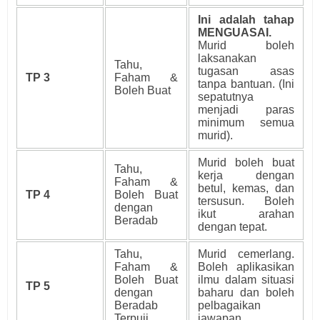
Ini adalah tahap
MENGUASAI.
Murid boleh
laksanakan
Tahu,
tugasan asas
TP 3
Faham &
tanpa bantuan. (Ini
Boleh Buat
sepatutnya
menjadi paras
minimum semua
murid).
Murid boleh buat
Tahu,
kerja dengan
Faham &
betul, kemas, dan
TP 4
Boleh Buat
tersusun. Boleh
dengan
ikut arahan
Beradab
dengan tepat.
Tahu,
Murid cemerlang.
Faham &
Boleh aplikasikan
Boleh Buat
ilmu dalam situasi
TP 5
dengan
baharu dan boleh
Beradab
pelbagaikan
Terpuji
jawapan.