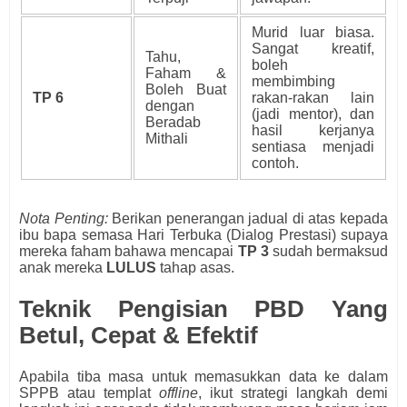
Murid luar biasa.
Sangat kreatif,
Tahu,
boleh
Faham &
membimbing
Boleh Buat
TP 6
rakan-rakan lain
dengan
(jadi mentor), dan
Beradab
hasil kerjanya
Mithali
sentiasa menjadi
contoh.
Nota Penting:
Berikan penerangan jadual di atas kepada
ibu bapa semasa Hari Terbuka (Dialog Prestasi) supaya
mereka faham bahawa mencapai
TP 3
sudah bermaksud
anak mereka
LULUS
tahap asas.
Teknik Pengisian PBD Yang
Betul, Cepat & Efektif
Apabila tiba masa untuk memasukkan data ke dalam
SPPB atau templat
offline
, ikut strategi langkah demi