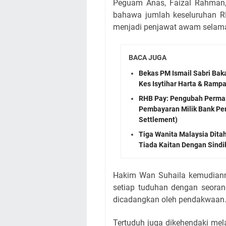
Peguam Anas, Faizal Rahman
bahawa jumlah keseluruhan RM
menjadi penjawat awam selama
BACA JUGA
Bekas PM Ismail Sabri Ba
Kes Isytihar Harta & Ram
RHB Pay: Pengubah Perma
Pembayaran Milik Bank Pe
Settlement)
Tiga Wanita Malaysia Dita
Tiada Kaitan Dengan Sindi
Hakim Wan Suhaila kemudian
setiap tuduhan dengan seora
dicadangkan oleh pendakwaan
Tertuduh juga dikehendaki mela