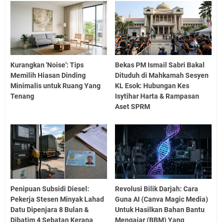
Kurangkan 'Noise': Tips
Bekas PM Ismail Sabri Bakal
Memilih Hiasan Dinding
Dituduh di Mahkamah Sesyen
Minimalis untuk Ruang Yang
KL Esok: Hubungan Kes
Tenang
Isytihar Harta & Rampasan
Aset SPRM
Penipuan Subsidi Diesel:
Revolusi Bilik Darjah: Cara
Pekerja Stesen Minyak Lahad
Guna AI (Canva Magic Media)
Datu Dipenjara 8 Bulan &
Untuk Hasilkan Bahan Bantu
Dibatim 4 Sebatan Kerana
Mengajar (BBM) Yang