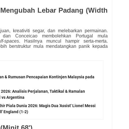
: Mengubah Lebar Padang (Width
juan, kreativiti segar, dan melebarkan permainan.
a dan Conceicao membolehkan Portugal mula
lf-spaces
. Hasilnya muncul hampir serta-merta.
ebih berstruktur mula mendatangkan panik kepada
san & Rumusan Pencapaian Kontinjen Malaysia pada
2026: Analisis Perjalanan, Taktikal & Ramalan
 vs Argentina
ir Piala Dunia 2026: Magis Dua 'Assist' Lionel Messi
l' England (1-2)
(Minit 68')