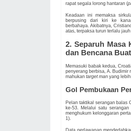
rapat segala lorong hantaran (
p
Keadaan ini memaksa sirkula
berpusing dari kiri ke ka
berbahaya. Akibatnya, Cristiano
atas, terpaksa turun terlalu ja
2. Separuh Masa 
dan Bencana Buat
Memasuki babak kedua, Croati
penyerang berbisa, A. Budimir 
mahukan
target man
yang lebih
Gol Pembukaan Peris
Pelan taktikal serangan balas
ke-53. Melalui satu serangan 
menghukum kelonggaran perta
1).
Data perlawanan mendedahkan 