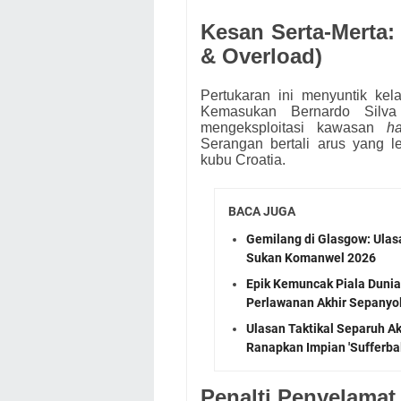
Kesan Serta-Merta
& Overload)
Pertukaran ini menyuntik kela
Kemasukan Bernardo Silv
mengeksploitasi kawasan
ha
Serangan bertali arus yang l
kubu Croatia.
BACA JUGA
Gemilang di Glasgow: Ula
Sukan Komanwel 2026
Epik Kemuncak Piala Dunia 
Perlawanan Akhir Sepanyol
Ulasan Taktikal Separuh Akh
Ranapkan Impian 'Sufferbal
Penalti Penyelamat 