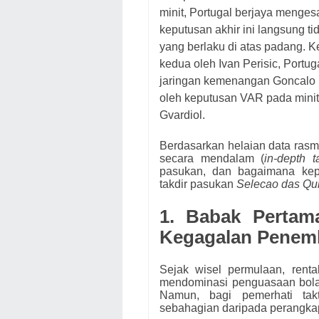
minit, Portugal berjaya men
keputusan akhir ini langsung ti
yang berlaku di atas padang. 
kedua oleh Ivan Perisic, Portu
jaringan kemenangan Goncalo 
oleh keputusan VAR pada mini
Gvardiol.
Berdasarkan helaian data rasm
secara mendalam (
in-depth t
pasukan, dan bagaimana kep
takdir pasukan
Selecao das Qu
1. Babak Pertama
Kegagalan Penem
Sejak wisel permulaan, renta
mendominasi penguasaan bol
Namun, bagi pemerhati tak
sebahagian daripada perangkap 