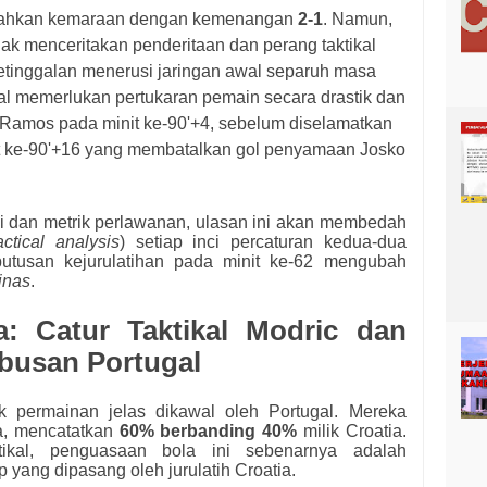
gesahkan kemaraan dengan kemenangan
2-1
. Namun,
dak menceritakan penderitaan dan perang taktikal
Ketinggalan menerusi jaringan awal separuh masa
gal memerlukan pertukaran pemain secara drastik dan
Ramos pada minit ke-90'+4, sebelum diselamatkan
t ke-90'+16 yang membatalkan gol penyamaan Josko
i dan metrik perlawanan, ulasan ini akan membedah
actical analysis
) setiap inci percaturan kedua-dua
utusan kejurulatihan pada minit ke-62 mengubah
inas
.
: Catur Taktikal Modric dan
busan Portugal
k permainan jelas dikawal oleh Portugal. Mereka
a, mencatatkan
60% berbanding 40%
milik Croatia.
tikal, penguasaan bola ini sebenarnya adalah
yang dipasang oleh jurulatih Croatia.