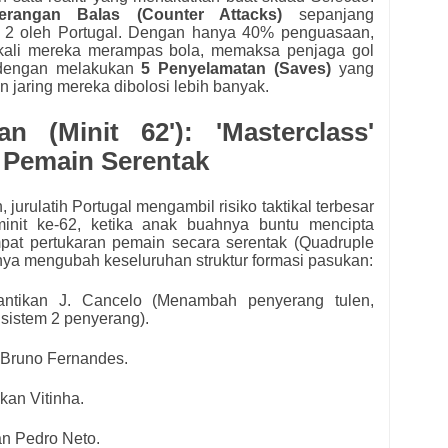
erangan Balas (Counter Attacks)
sepanjang
 2 oleh Portugal. Dengan hanya 40% penguasaan,
ap kali mereka merampas bola, memaksa penjaga gol
a dengan melakukan
5 Penyelamatan (Saves)
yang
n jaring mereka dibolosi lebih banyak.
an (Minit 62'): 'Masterclass'
 Pemain Serentak
jurulatih Portugal mengambil risiko taktikal terbesar
init ke-62, ketika anak buahnya buntu mencipta
pat pertukaran pemain secara serentak (Quadruple
nya mengubah keseluruhan struktur formasi pasukan:
tikan J. Cancelo (Menambah penyerang tulen,
sistem 2 penyerang).
Bruno Fernandes.
an Vitinha.
n Pedro Neto.