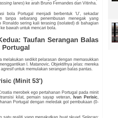
assing lanes
) ke arah Bruno Fernandes dan Vitinha.
si bola Portugal menjadi berbentuk 'U', sekadar
nan tanpa sebarang penembusan menegak yang
 Ronaldo sering kali terasing (isolated) di bahagian
uh ke bawah untuk mencari bola.
Kedua: Taufan Serangan Balas
 Portugal
a melakukan sedikit pelarasan dengan memasukkan
menggantikan I. Matanovic. Objektifnya jelas: mereka
 agresif untuk memulakan serangan balas pantas.
ic (Minit 53')
 Croatia merobek ego pertahanan Portugal pada minit
transisi kilat, pemain sayap veteran,
Ivan Perisic
,
hanan Portugal dengan meledak gol pembukaan (0-
satu realiti yang menakutkan buat skuad
Selecao
: