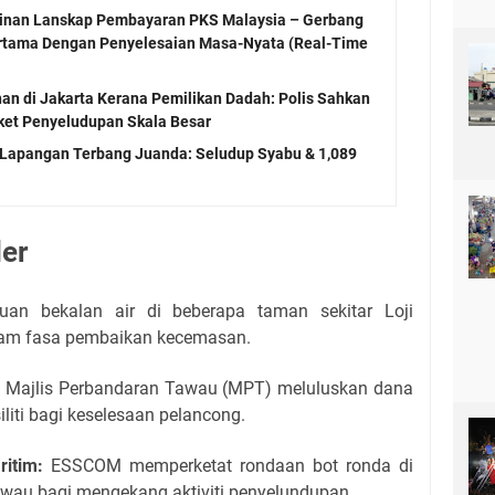
inan Lanskap Pembayaran PKS Malaysia – Gerbang
rtama Dengan Penyelesaian Masa-Nyata (Real-Time
han di Jakarta Kerana Pemilikan Dadah: Polis Sahkan
ket Penyeludupan Skala Besar
i Lapangan Terbang Juanda: Seludup Syabu & 1,089
ler
an bekalan air di beberapa taman sekitar Loji
alam fasa pembaikan kecemasan.
:
Majlis Perbandaran Tawau (MPT) meluluskan dana
iliti bagi keselesaan pelancong.
itim:
ESSCOM memperketat rondaan bot ronda di
awau bagi mengekang aktiviti penyelundupan.