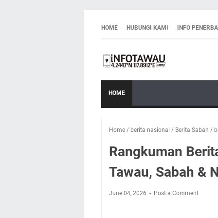
HOME
HUBUNGI KAMI
INFO PENERB
HOME
Home
/
berita nasional
/
Berita Sabah
/
b
Rangkuman Berita
Tawau, Sabah & N
June 04, 2026
Post a Comment