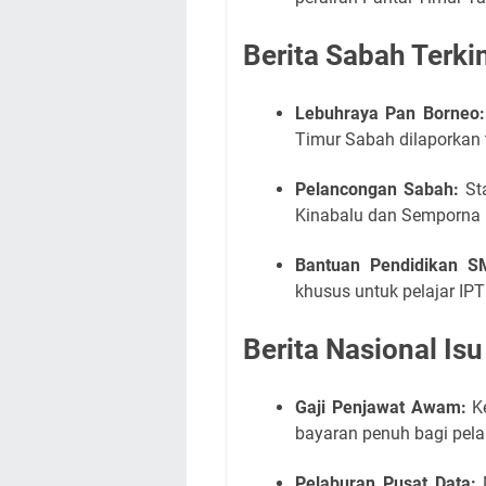
Berita Sabah Terki
Lebuhraya Pan Borneo:
Timur Sabah dilaporkan
Pelancongan Sabah:
Sta
Kinabalu dan Semporna m
Bantuan Pendidikan S
khusus untuk pelajar IP
Berita Nasional Is
Gaji Penjawat Awam:
Ke
bayaran penuh bagi pela
Pelaburan Pusat Data:
M