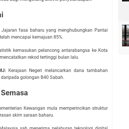
ni
Jajaran fasa baharu yang menghubungkan Pantai
 telah mencapai kemajuan 85%.
tistik kemasukan pelancong antarabangsa ke Kota
encatatkan rekod tertinggi bulan lalu.
MJ:
Kerajaan Negeri melancarkan dana tambahan
T daripada golongan B40 Sabah.
u Semasa
menterian Kewangan mula memperincikan struktur
rasan skim saraan baharu.
alaysia sah menerima pelaburan teknologi digital