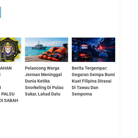
NAHAN
Pelancong Warga
Berita Tergempar:
H
Jerman Meninggal
Gegaran Gempa Bumi
Dunia Ketika
Kuat Filipina Dirasai
N
Snorkeling Di Pulau
Di Tawau Dan
 PALSU
Sakar, Lahad Datu
Semporna
DI SABAH