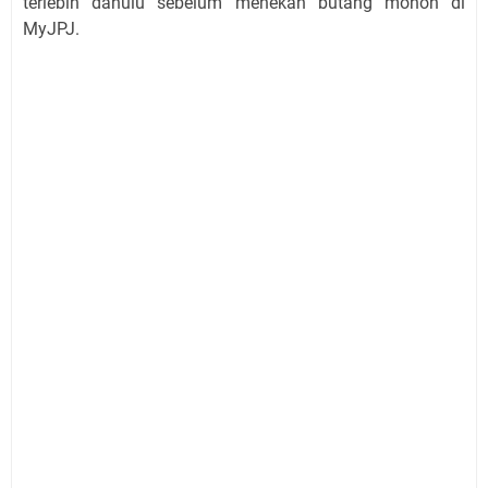
terlebih dahulu sebelum menekan butang mohon di
MyJPJ.