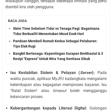
Walaupun canggih, terdapat beberapa limitasi yang perlu
diambil kira oleh pengguna:
BACA JUGA
Skrin Time Sebelum Tidur vs Tenaga Pagi: Bagaimana
Tidur Berkualiti Menentukan Mood Esok Hari
Panduan Membeli Rumah Kedua Sebagai Pelaburan:
Tips Elak Rugi
Bangkit Bertenaga: Kepentingan Sarapan Berkhasiat & 3
Resipi "Express" Untuk Wira Yang Sentiasa Sibuk
Isu Kestabilan Sistem & Pelayan (
Server
):
Pada
waktu puncak, aplikasi MyJPJ kadangkala mengalami
kelembapan atau kegagalan memproses bayaran. Isu
"Ralat Sistem" atau
timeout
boleh mengganggu
kelancaran proses.
Kebergantungan kepada Literasi Digital:
Golongan