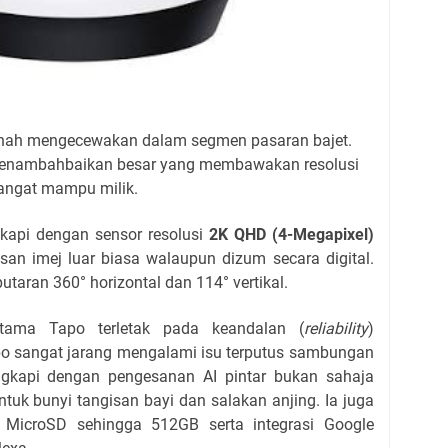
pernah mengecewakan dalam segmen pasaran bajet.
enambahbaikan besar yang membawakan resolusi
angat mampu milik.
kapi dengan sensor resolusi
2K QHD (4-Megapixel)
an imej luar biasa walaupun dizum secara digital.
aran 360° horizontal dan 114° vertikal.
ama Tapo terletak pada keandalan (
reliability
)
apo sangat jarang mengalami isu terputus sambungan
engkapi dengan pengesanan AI pintar bukan sahaja
tuk bunyi tangisan bayi dan salakan anjing. Ia juga
MicroSD sehingga 512GB serta integrasi Google