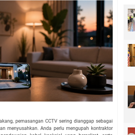
lakang, pemasangan CCTV sering dianggap sebagai
an menyusahkan. Anda perlu mengupah kontraktor