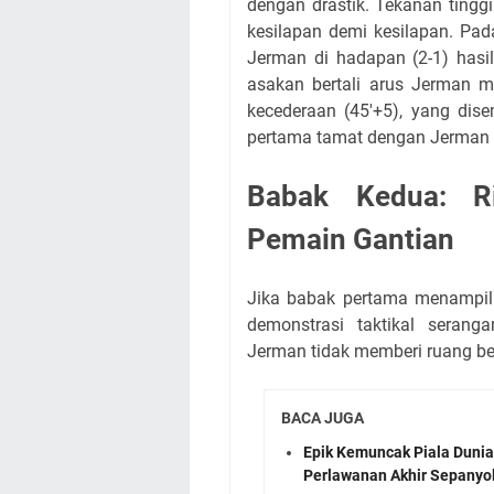
dengan drastik. Tekanan tinggi
kesilapan demi kesilapan. Pad
Jerman di hadapan (2-1) hasil
asakan bertali arus Jerman 
kecederaan (45'+5), yang di
pertama tamat dengan Jerman 
Babak Kedua: R
Pemain Gantian
Jika babak pertama menampilk
demonstrasi taktikal serang
Jerman tidak memberi ruang be
BACA JUGA
Epik Kemuncak Piala Dunia 
Perlawanan Akhir Sepanyol