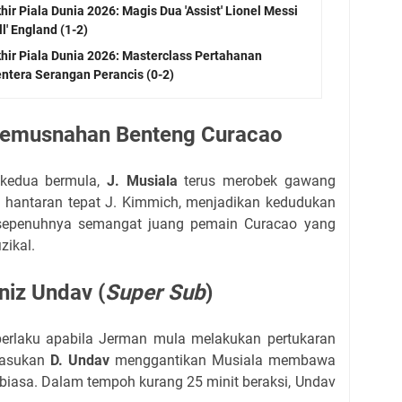
ir Piala Dunia 2026: Magis Dua 'Assist' Lionel Messi
l' England (1-2)
hir Piala Dunia 2026: Masterclass Pertahanan
ntera Serangan Perancis (0-2)
 Kemusnahan Benteng Curacao
 kedua bermula,
J. Musiala
terus merobek gawang
l hantaran tepat J. Kimmich, menjadikan kedudukan
 sepenuhnya semangat juang pemain Curacao yang
zikal.
niz Undav (
Super Sub
)
l berlaku apabila Jerman mula melakukan pertukaran
masukan
D. Undav
menggantikan Musiala membawa
biasa. Dalam tempoh kurang 25 minit beraksi, Undav