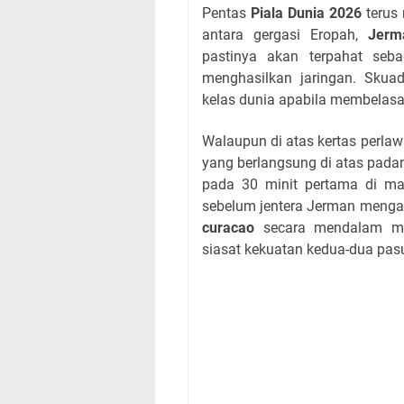
Pentas
Piala Dunia 2026
terus
antara gergasi Eropah,
Jerm
pastinya akan terpahat seb
menghasilkan jaringan. Sku
kelas dunia apabila membelas
Walaupun di atas kertas perlawa
yang berlangsung di atas pada
pada 30 minit pertama di ma
sebelum jentera Jerman menga
curacao
secara mendalam mer
siasat kekuatan kedua-dua pas