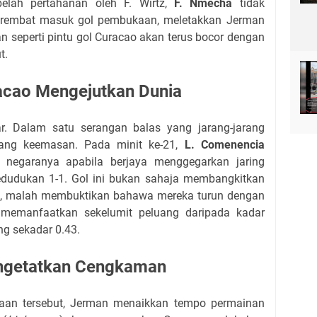
elah pertahanan oleh F. Wirtz,
F. Nmecha
tidak
erembat masuk gol pembukaan, meletakkan Jerman
an seperti pintu gol Curacao akan terus bocor dengan
t.
racao Mengejutkan Dunia
r. Dalam satu serangan balas yang jarang-jarang
uang keemasan. Pada minit ke-21,
L. Comenencia
 negaranya apabila berjaya menggegarkan jaring
udukan 1-1. Gol ini bukan sahaja membangkitkan
, malah membuktikan bahawa mereka turun dengan
 memanfaatkan sekelumit peluang daripada kadar
g sekadar 0.43.
ngetatkan Cengkaman
aan tersebut, Jerman menaikkan tempo permainan