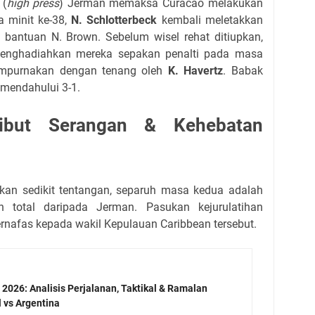
 (
high press
) Jerman memaksa Curacao melakukan
a minit ke-38,
N. Schlotterbeck
kembali meletakkan
 bantuan N. Brown. Sebelum wisel rehat ditiupkan,
menghadiahkan mereka sepakan penalti pada masa
sempurnakan dengan tenang oleh
K. Havertz
. Babak
mendahului 3-1.
ibut Serangan & Kehebatan
an sedikit tentangan, separuh masa kedua adalah
an total daripada Jerman. Pasukan kejurulatihan
rnafas kepada wakil Kepulauan Caribbean tersebut.
2026: Analisis Perjalanan, Taktikal & Ramalan
 vs Argentina