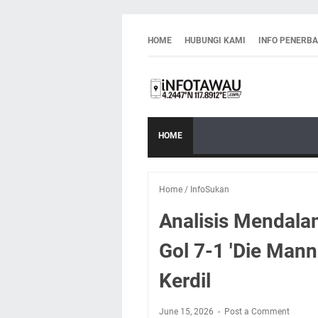
HOME
HUBUNGI KAMI
INFO PENERB
HOME
Home
/
InfoSukan
Analisis Mendala
Gol 7-1 'Die Man
Kerdil
June 15, 2026
Post a Comment