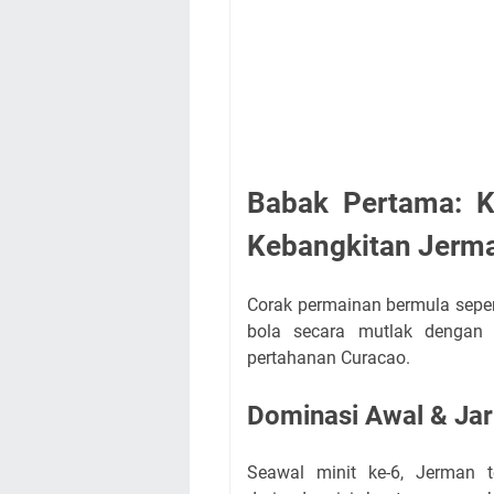
Babak Pertama: K
Kebangkitan Jerm
Corak permainan bermula sepe
bola secara mutlak dengan 
pertahanan Curacao.
Dominasi Awal & Ja
Seawal minit ke-6, Jerman 