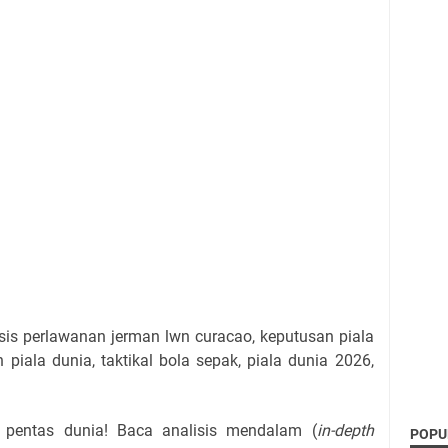
sis perlawanan jerman lwn curacao, keputusan piala
piala dunia, taktikal bola sepak, piala dunia 2026,
 pentas dunia! Baca analisis mendalam (
in-depth
POPU