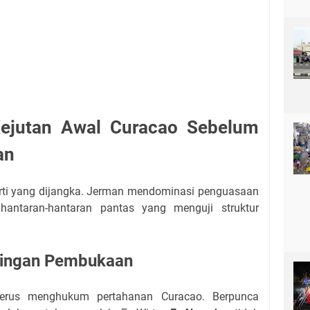
ejutan Awal Curacao Sebelum
an
rti yang dijangka. Jerman mendominasi penguasaan
hantaran-hantaran pantas yang menguji struktur
ringan Pembukaan
terus menghukum pertahanan Curacao. Berpunca