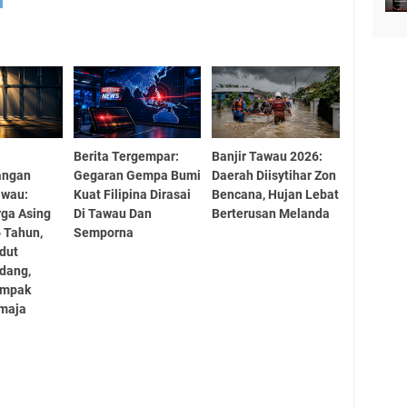
Berita Tergempar:
Banjir Tawau 2026:
angan
Gegaran Gempa Bumi
Daerah Diisytihar Zon
awau:
Kuat Filipina Dirasai
Bencana, Hujan Lebat
ga Asing
Di Tawau Dan
Berterusan Melanda
6 Tahun,
Semporna
dut
dang,
Impak
maja