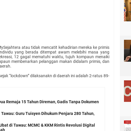
ySejahtera atau tidak mencatit kehadirian mereka ke primis
ndividu yang berada ditempat awam melebihi masa yang
 rekreasi, 12 gagal mematuhi waktu, tujuh kompaun menaiki
ompaun membenarkan pelanggan makan didalam primis, dan
daerah.
jak “lockdown” dilaksanakn di daerah ini adalah 2-ratus 89-
 Dua Remaja 15 Tahun Direman, Gadis Tanpa Dokumen
 Tawau: Guru Tuisyen Dihukum Penjara 280 Tahun,
Ubat di Tawau: MCMC & KKM Rintis Revolusi Digital
bah